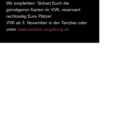
Wir empfehlen: Sichert Euch die 
günstigeren Karten im VVK, reserviert 
rechtzeitig Eure Plätze!
VVK ab 3. November in der Tanzbar oder 
unter 
www.tanzbar-augsburg.de
Diese Veranstaltung teilen
2017 Tanzbar Augsburg, Piccardstr. 6a,
86159 Augsburg, Inhaber: Werner