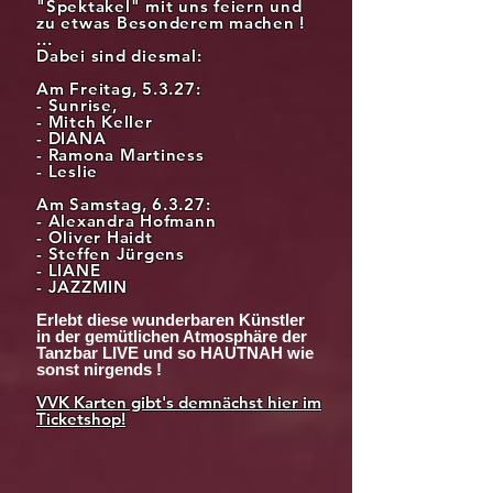
"Spektakel" mit uns feiern und
zu etwas Besonderem machen !
...
Dabei sind diesmal:
Am Freitag, 5.3.27:
- Sunrise,
- Mitch Keller
- DIANA
- Ramona Martiness
- Leslie
Am Samstag, 6.3.27:
- Alexandra Hofmann
- Oliver Haidt
- Steffen Jürgens
- LIANE
- JAZZMIN
Erlebt diese wunderbaren Künstler
in der gemütlichen Atmosphäre der
Tanzbar LIVE und so HAUTNAH wie
sonst nirgends !
VVK Karten gibt's demnächst hier im
Ticketshop!