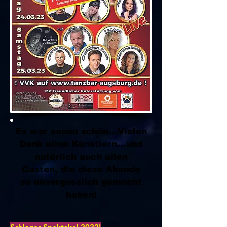
Es war soooo schön...Vielen
Dank allen Künstlern...und
natürlich auch allen
Gästen, die diese Abende
so unvergesslich gemacht
haben!