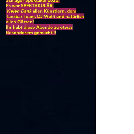
Schlager Spektakel 2022!
Es war SPEKTAKULÄR!
Vielen Dank
allen Künstlern, dem
Tanzbar Team, DJ Wolfi und natürlich
allen Gästen!
Ihr habt diese Abende zu etwas
Besonderem gemacht!!!