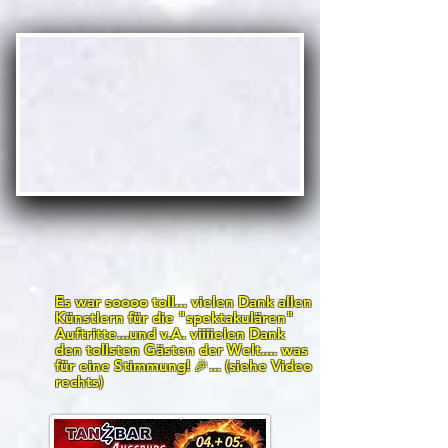
Es war soooo toll... vielen Dank allen
Künstlern für die "spektakulären"
Auftritte...und v.A. viiiielen Dank
den tollsten Gästen der Welt.... was
für eine Stimmung! 🎉... (siehe Video
rechts)