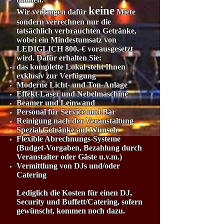
keine
Wir verlangen dafür
Miete
sondern verrechnen nur die
tatsächlich verbrauchten Getränke,
wobei ein Mindestumsatz von
LEDIGLICH 800,-€ vorausgesetzt
wird. Dafür erhalten Sie:
das komplette Lokal steht Ihnen
exklusiv zur Verfügung
Moderne Licht- und Ton-Anlage
Effekt-Laser und Nebelmaschine
Beamer und Leinwand
Personal für Service und Bar
Reinigung nach der Veranstaltung
Spezial Getränke auf Wunsch
Flexible Abrechnungs-Systeme
(Budget-Vorgaben, Bezahlung durch
Veranstalter oder Gäste u.v.m.)
Vermittlung von DJs und/oder
Catering
Lediglich die Kosten für einen DJ,
Security und Buffett/Catering, sofern
gewünscht, kommen noch dazu.