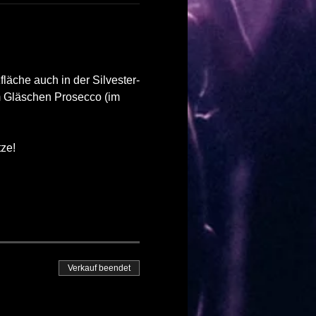
läche auch in der Silvester-
m Gläschen Prosecco (im 
tze!
Verkauf beendet