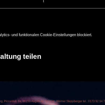
tics- und funktionalen Cookie-Einstellungen blockiert.
altung teilen
, Piccardstr. 6a, 86159 Augsburg, Inhaber: Werner Steppberger tel.: 0173 92 94 